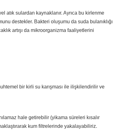
yel atık sulardan kaynaklanır. Ayrıca bu kirlenme
unu destekler. Bakteri oluşumu da suda bulanıklığı
klık artışı da mikroorganizma faaliyetlerini
emel bir kirli su karışması ile ilişkilendirilir ve
nılamaz hale getirebilir (yikama süreleri kısalır
laştırarak kum filtrelerinde yakalayabiliriz.