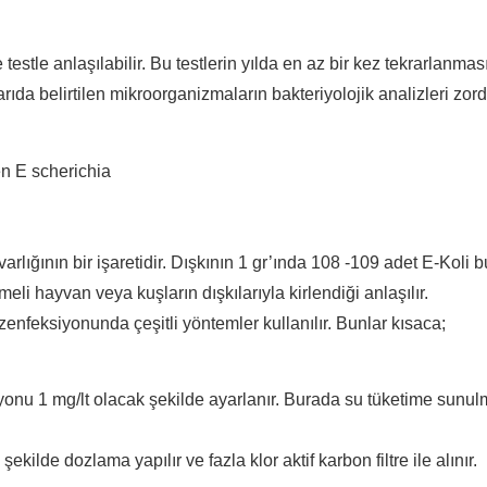
testle anlaşılabilir. Bu testlerin yılda en az bir kez tekrarlanma
karıda belirtilen mikroorganizmaların bakteriyolojik analizleri z
nen E scherichia
arlığının bir işaretidir. Dışkının 1 gr’ında 108 -109 adet E-Koli 
i hayvan veya kuşların dışkılarıyla kirlendiği anlaşılır.
enfeksiyonunda çeşitli yöntemler kullanılır. Bunlar kısaca;
onu 1 mg/lt olacak şekilde ayarlanır. Burada su tüketime sunu
ekilde dozlama yapılır ve fazla klor aktif karbon filtre ile alınır.