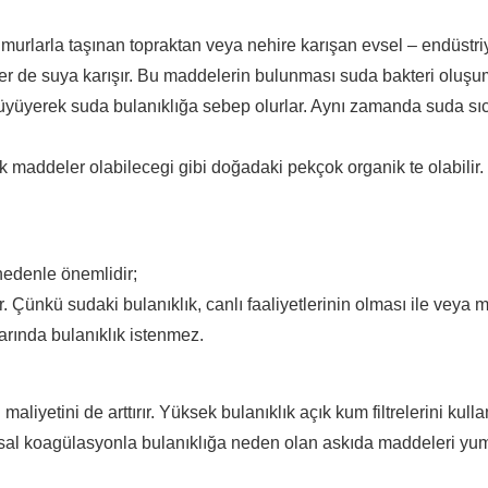
ğmurlarla taşınan topraktan veya nehire karışan evsel – endüstri
r de suya karışır. Bu maddelerin bulunması suda bakteri oluşum
 büyüyerek suda bulanıklığa sebep olurlar. Aynı zamanda suda sıca
maddeler olabilecegi gibi doğadaki pekçok organik te olabilir.
nedenle önemlidir;
 Çünkü sudaki bulanıklık, canlı faaliyetlerinin olması ile veya muht
larında bulanıklık istenmez.
maliyetini de arttırır. Yüksek bulanıklık açık kum filtrelerini kulla
asal koagülasyonla bulanıklığa neden olan askıda maddeleri yumak