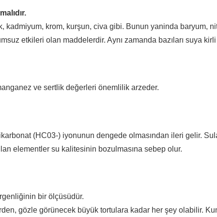
alıdır.
ik, kadmiyum, krom, kurşun, civa gibi. Bunun yaninda baryum, nitr
msuz etkileri olan maddelerdir. Aynı zamanda bazıları suya kirli s
nganez ve sertlik değerleri önemlilik arzeder.
 bikarbonat (HC03-) iyonunun dengede olmasından ileri gelir. Sul
ılan elementler su kalitesinin bozulmasına sebep olur.
rgenliğinin bir ölçüsüdür.
en, gözle görünecek büyük tortulara kadar her şey olabilir. Kum,