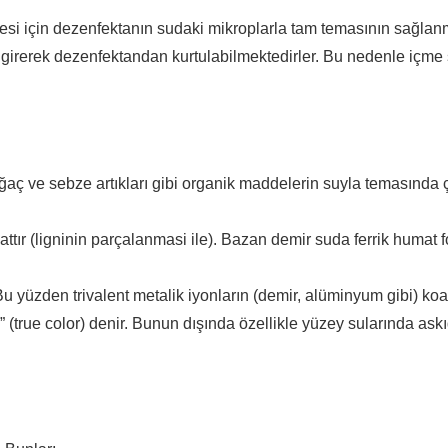
esi için dezenfektanın sudaki mikroplarla tam temasının sağlanm
e girerek dezenfektandan kurtulabilmektedirler. Bu nedenle içme
ağaç ve sebze artıkları gibi organik maddelerin suyla temasında
attır (ligninin parçalanmasi ile). Bazan demir suda ferrik huma
Bu yüzden trivalent metalik iyonların (demir, alüminyum gibi) koag
” (true color) denir. Bunun dışında özellikle yüzey sularında as