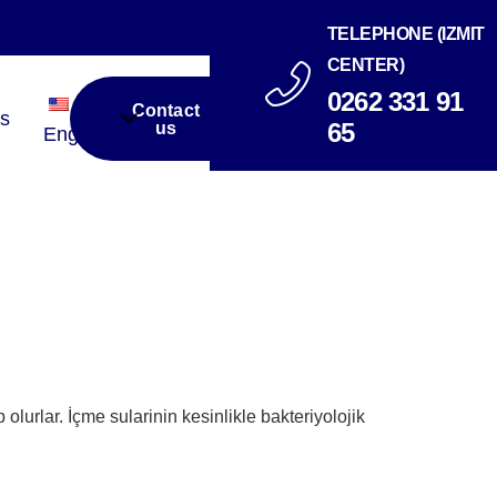
TELEPHONE (IZMIT
CENTER)
0262 331 91
Contact
s
65
us
English
lurlar. İçme sularinin kesinlikle bakteriyolojik