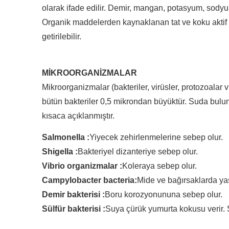
olarak ifade edilir. Demir, mangan, potasyum, sodyum, 
Organik maddelerden kaynaklanan tat ve koku aktif ka
getirilebilir.
MİKROORGANİZMALAR
Mikroorganizmalar (bakteriler, virüsler, protozoala
bütün bakteriler 0,5 mikrondan büyüktür. Suda bulun
kısaca açıklanmıştır.
Salmonella :
Yiyecek zehirlenmelerine sebep olur.
Shigella :
Bakteriyel dizanteriye sebep olur.
Vibrio organizmalar :
Koleraya sebep olur.
CampyIobacter bacteria:
Mide ve bağırsaklarda yaş
Demir bakterisi :
Boru korozyonununa sebep olur.
Sülfür bakterisi :
Suya çürük yumurta kokusu verir. 