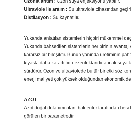
Ozonla arıtım :
Ozon suya enjeksiyonu yapilir.
Ultraviole ile arıtım :
Su ultraviole cihazından geçirilir
Distilasyon :
Su kaynatılır.
Yukarıda anlatılan sistemlerin hiçbiri mükemmel degil
Yukarıda bahsedilen sistemlerin her birinin avantaj 
kararsız bir bileşiktir. Bunun yanında üretiminin paha
kıyasla daha kararlı bir dezenfektandır ancak suya ko
sürdürür. Ozon ve ultraviolede bu tür bir etki söz kon
enerji maliyeti çok yüksek olduğundan ekonomik deg
AZOT
Azot doğal dolanımı olan, bakteriler tarafından bes
görülen bir parametredir.