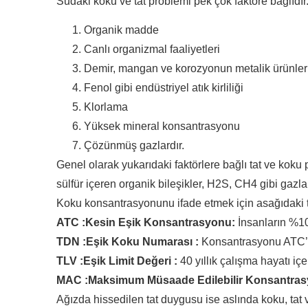
Sudaki koku ve tat problemi pek çok faktöre bağlıdır
Organik madde
Canlı organizmal faaliyetleri
Demir, mangan ve korozyonun metalik ürünler
Fenol gibi endüstriyel atık kirliliği
Klorlama
Yüksek mineral konsantrasyonu
Çözünmüş gazlardır.
Genel olarak yukarıdaki faktörlere bağlı tat ve koku p
sülfür içeren organik bileşikler, H2S, CH4 gibi gazlar
Koku konsantrasyonunu ifade etmek için asağıdaki ter
ATC :Kesin Eşik Konsantrasyonu:
İnsanların %10
TDN :Eşik Koku Numarası :
Konsantrasyonu ATC’ye
TLV :Eşik Limit Değeri :
40 yıllık çalışma hayatı i
MAC :Maksimum Müsaade Edilebilir Konsantras
Ağızda hissedilen tat duygusu ise aslında koku, tat v