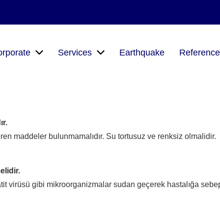
rporate
Services
Earthquake
Reference
ır.
veren maddeler bulunmamalıdır. Su tortusuz ve renksiz olmalidir.
lidir.
it virüsü gibi mikroorganizmalar sudan geçerek hastalığa sebep o