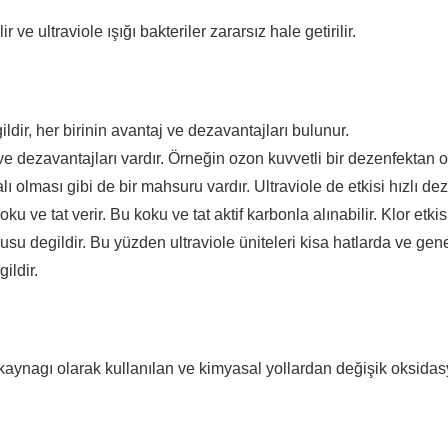
 ve ultraviole ışığı bakteriler zararsız hale getirilir.
dir, her birinin avantaj ve dezavantajları bulunur.
ve dezavantajları vardır. Örneğin ozon kuvvetli bir dezenfektan o
lı olması gibi de bir mahsuru vardır. Ultraviole de etkisi hızlı d
ku ve tat verir. Bu koku ve tat aktif karbonla alınabilir. Klor etk
usu degildir. Bu yüzden ultraviole üniteleri kisa hatlarda ve gene
ildir.
i kaynagı olarak kullanılan ve kimyasal yollardan değişik oksid