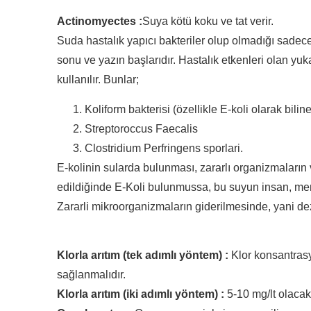
Actinomyectes :
Suya kötü koku ve tat verir.
Suda hastalık yapıcı bakteriler olup olmadığı sadece 
sonu ve yazın başlarıdır. Hastalık etkenleri olan yu
kullanılır. Bunlar;
Koliform bakterisi (özellikle E-koli olarak bili
Streptoroccus Faecalis
Clostridium Perfringens sporlari.
E-kolinin sularda bulunması, zararlı organizmaların v
edildiğinde E-Koli bulunmussa, bu suyun insan, memel
Zararli mikroorganizmaların giderilmesinde, yani dez
Klorla arıtım (tek adımlı yöntem) :
Klor konsantrasy
sağlanmalıdır.
Klorla arıtım (iki adımlı yöntem) :
5-10 mg/lt olacak ş