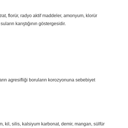
at, florür, radyo aktif maddeler, amonyum, klorür
uların karıştığının göstergesidir.
arın agresifliği boruların korozyonuna sebebiyet
 kil, silis, kalsiyum karbonat, demir, mangan, sülfür